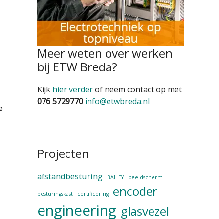
Meer weten over werken
bij ETW Breda?
.
Kijk
hier verder
of neem contact op met
076 5729770
info@etwbreda.nl
e
Projecten
afstandbesturing
BAILEY
beeldscherm
encoder
besturingskast
certificering
engineering
glasvezel