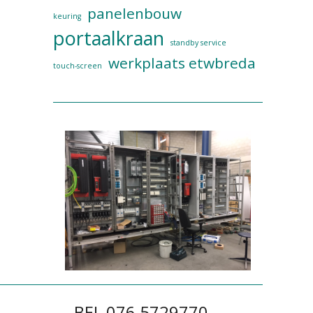
panelenbouw
keuring
portaalkraan
standby service
werkplaats etwbreda
touch-screen
BEL 076 5729770