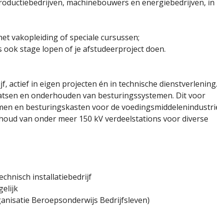
roductiebedrijven, machinebouwers en energiebedrijven, in
t vakopleiding of speciale cursussen;
ns ook stage lopen of je afstudeerproject doen.
f, actief in eigen projecten én in technische dienstverlening
laatsen en onderhouden van besturingssystemen. Dit voor
men en besturingskasten voor de voedingsmiddelenindustri
houd van onder meer 150 kV verdeelstations voor diverse
hnisch installatiebedrijf
elijk
anisatie Beroepsonderwijs Bedrijfsleven)