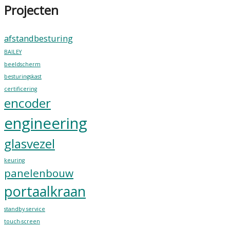
Projecten
afstandbesturing
BAILEY
beeldscherm
besturingskast
certificering
encoder
engineering
glasvezel
keuring
panelenbouw
portaalkraan
standby service
touch-screen