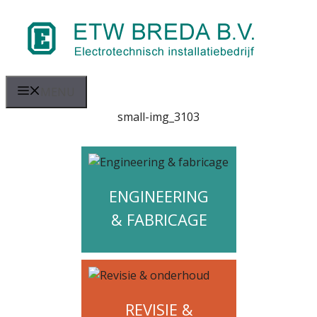
Ga
naar
de
inhoud
MENU
small-img_3103
ENGINEERING
& FABRICAGE
REVISIE &